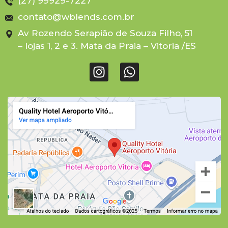
(27) 99929-7227
contato@wblends.com.br
Av Rozendo Serapião de Souza Filho, 51
– lojas 1, 2 e 3. Mata da Praia – Vitoria /ES