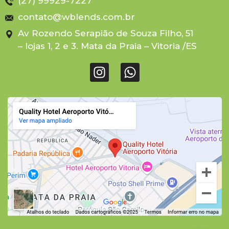
(27) 99929-7227
contato@wblends.com.br
Av Rozendo Serapião de Souza Filho, 51
– lojas 1, 2 e 3. Mata da Praia – Vitoria /ES