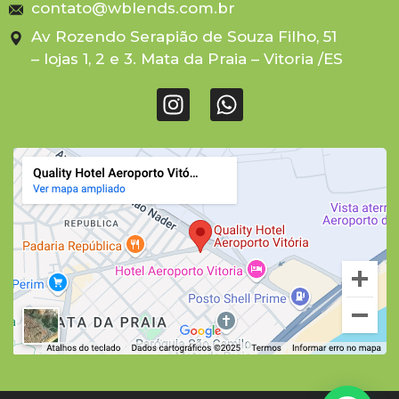
contato@wblends.com.br
Av Rozendo Serapião de Souza Filho, 51
– lojas 1, 2 e 3. Mata da Praia – Vitoria /ES